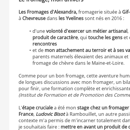
Les
Fromages d'Alexandra,
fromagerie située à
Gif
à
Chevreuse
dans
les Yvelines
sont nés en 2016 :
d'une
volonté d'exercer un métier artisanal
,
produit de caractère
, qui
touche les gens
et 
rencontres
et de
mon attachement au terroir et à ses v
parents maternels élevaient des animaux et 
fromage de chèvre dans le Maine-et-Loire.
Comme pour un bon fromage, cette aventure humai
de longues discussions avec mon fromager, un bil
pour finir, une formation complète et enrichissant
(Institut de Formation et de Promotion des Commer
L'
étape cruciale
a été mon
stage chez un fromager 
France
,
Ludovic Bisot
à Rambouillet, un autre pass
contexte m'a permis de m'incarner totalement dans
je souhaitais faire :
mettre en avant un produit de q