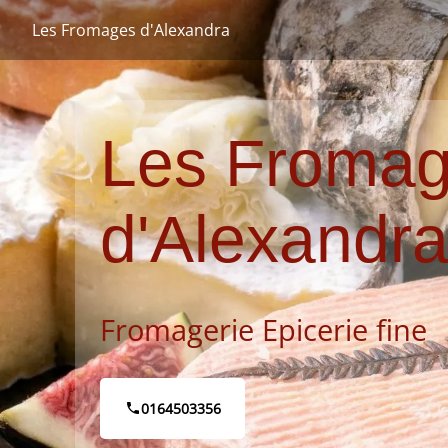
Les Fromages d'Alexandra
Les Froma
d'Alexandr
Fromagerie
Epicerie fine
0164503356
phone