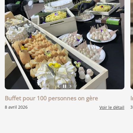
keyboard_arrow_left
pause
keyboard_arrow_right
Buffet pour 100 personnes on gère
I
8 avril 2026
3
Voir le détail