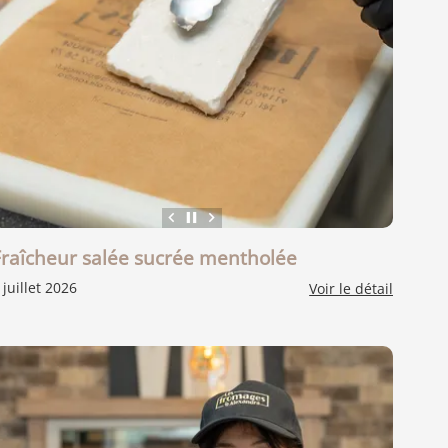
keyboard_arrow_left
pause
keyboard_arrow_right
Fraîcheur salée sucrée mentholée
 juillet 2026
Voir le détail