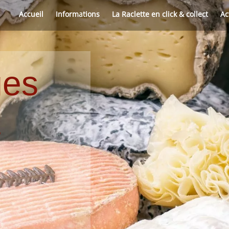
Accueil
Informations
La Raclette en click & collect
Ac
ges
a