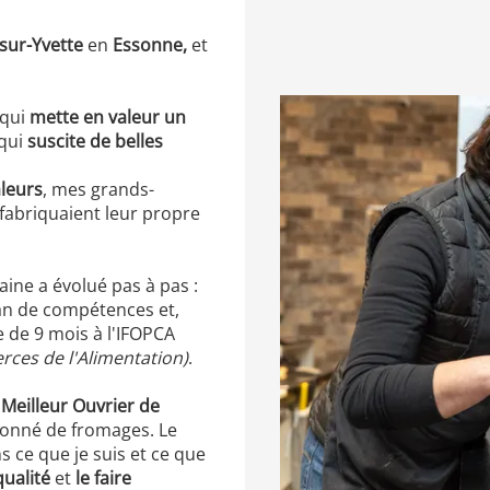
-sur-Yvette
en
Essonne,
et
 qui
mette en valeur un
qui
suscite de belles
aleurs
, mes grands-
fabriquaient leur propre
ne a évolué pas à pas :
an de compétences et,
e de 9 mois à l'IFOPCA
ces de l'Alimentation)
.
Meilleur Ouvrier de
ionné de fromages. Le
 ce que je suis et ce que
ualité
et
le faire